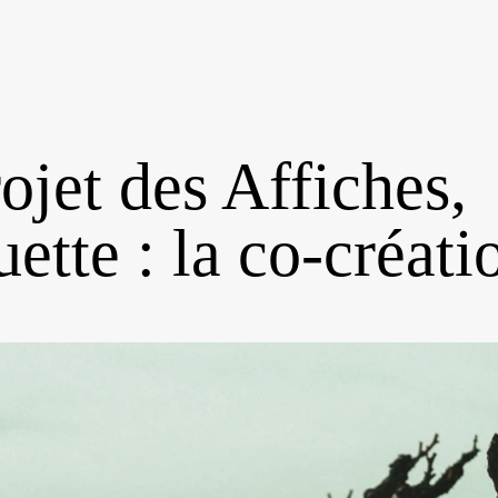
jet des Affiches,
uette : la co-créati