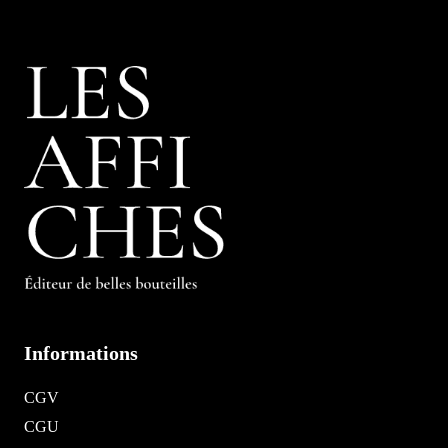
Informations
CGV
CGU